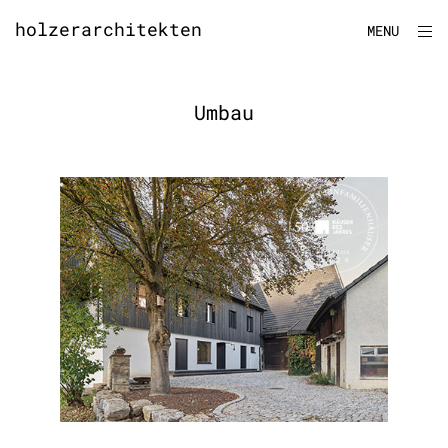
Skip
holzerarchitekten
ope
MENU
to
sid
content
Umbau