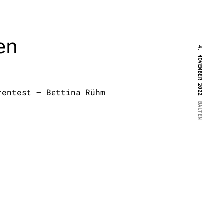
en
4. NOVEMBER 2022
rentest – Bettina Rühm
BAUTEN